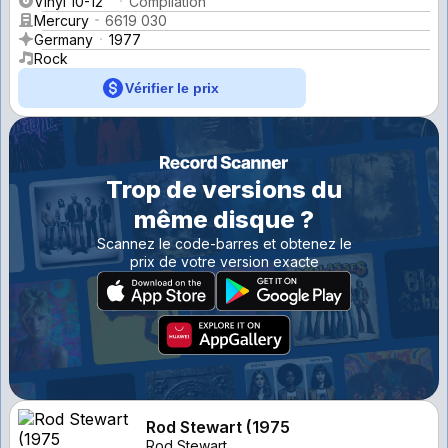
Vinyl 10-12''
Compilation
Mercury
6619 030
Germany
1977
Rock
Vérifier le prix
Trop de versions du
même disque ?
Scannez le code-barres et obtenez le
prix de votre version exacte
Rod Stewart (1975
Rod Stewart