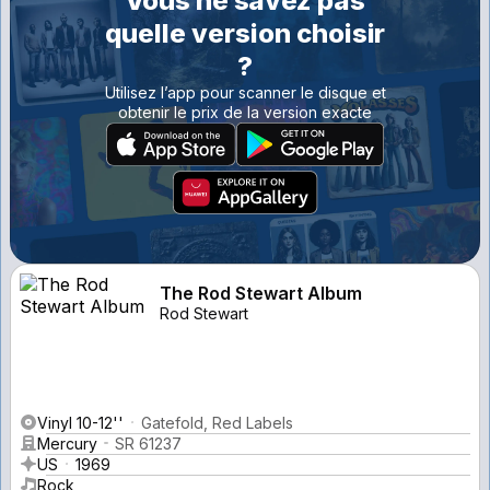
Vous ne savez pas
quelle version choisir
?
Utilisez l’app pour scanner le disque et
obtenir le prix de la version exacte
The Rod Stewart Album
Rod Stewart
Vinyl 10-12''
Gatefold, Red Labels
Mercury
SR 61237
US
1969
Rock