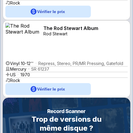
Rock
Vérifier le prix
The Rod Stewart Album
Rod Stewart
Vinyl 10-12''
Repress, Stereo, PR/MR Pressing, Gatefold
Mercury
SR 61237
US
1970
Rock
Vérifier le prix
Trop de versions du
même disque ?