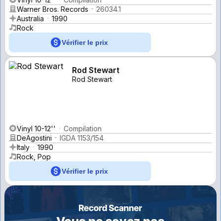
Warner Bros. Records
26034.1
Australia
1990
Rock
Vérifier le prix
Rod Stewart
Rod Stewart
Vinyl 10-12''
Compilation
DeAgostini
IGDA 1153/154
Italy
1990
Rock, Pop
Vérifier le prix