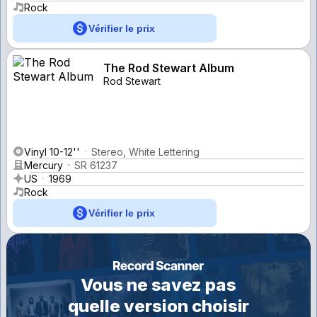
Rock
Vérifier le prix
The Rod Stewart Album
Rod Stewart
Vinyl 10-12''
Stereo, White Lettering
Mercury
SR 61237
US
1969
Rock
Vérifier le prix
Vous ne savez pas
quelle version choisir