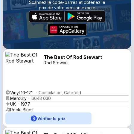
Scannez le code-barres et obtenez le
prix de votre version exacte
The Best Of Rod Stewart
Rod Stewart
Vinyl 10-12''
Compilation, Gatefold
Mercury
6643 030
UK
1977
Rock, Blues
Vérifier le prix