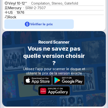
Vinyl 10-12''
Compilation, Stereo, Gatefold
Mercury
SRM-2-7507
US
1976
Rock
Vérifier le prix
Vous ne savez pas
quelle version choisir
?
Utilisez l’app pour scanner le disque et
obtenir le prix de la version exacte