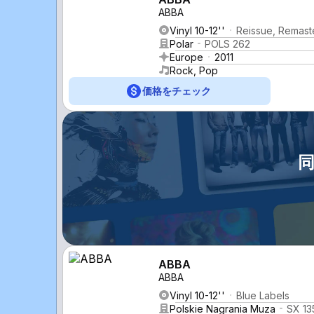
ABBA
Vinyl 10-12''
Reissue, Remast
Polar
POLS 262
Europe
2011
Rock, Pop
価格をチェック
ABBA
ABBA
Vinyl 10-12''
Blue Labels
Polskie Nagrania Muza
SX 13