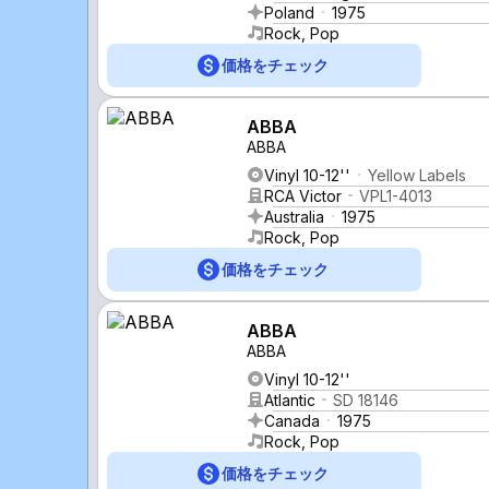
Poland
1975
Rock, Pop
価格をチェック
ABBA
ABBA
Vinyl 10-12''
Yellow Labels
RCA Victor
VPL1-4013
Australia
1975
Rock, Pop
価格をチェック
ABBA
ABBA
Vinyl 10-12''
Atlantic
SD 18146
Canada
1975
Rock, Pop
価格をチェック