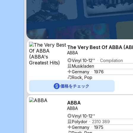
The Very Best Of ABBA (ABB
ABBA
Vinyl 10-12''
Compilation
Musikladen
Germany
1976
Rock, Pop
価格をチェック
ABBA
ABBA
Vinyl 10-12''
Polydor
2310 389
Germany
1975
Rock, Pop