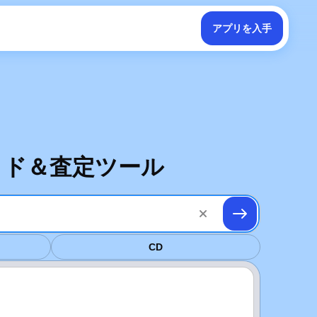
アプリを入手
イド＆査定ツール
。
CD