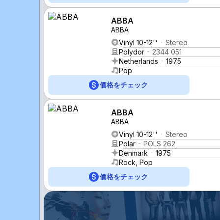
ABBA
ABBA
Vinyl 10-12''
Stereo
Polydor
2344 051
Netherlands
1975
Pop
価格をチェック
ABBA
ABBA
Vinyl 10-12''
Stereo
Polar
POLS 262
Denmark
1975
Rock, Pop
価格をチェック