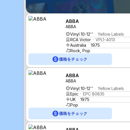
ABBA
ABBA
Vinyl 10-12''
Yellow Labels
RCA Victor
VPL1-4013
Australia
1975
Rock, Pop
価格をチェック
ABBA
ABBA
Vinyl 10-12''
Yellow Labels
Epic
EPC 80835
UK
1975
Pop
価格をチェック
ABBA