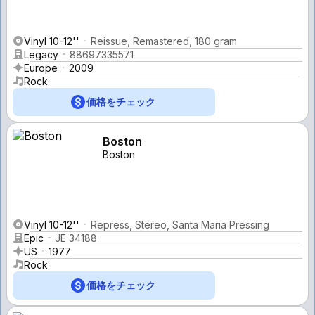
Vinyl 10-12''
Reissue, Remastered, 180 gram
Legacy
88697335571
Europe
2009
Rock
価格をチェック
Boston
Boston
Vinyl 10-12''
Repress, Stereo, Santa Maria Pressing
Epic
JE 34188
US
1977
Rock
価格をチェック