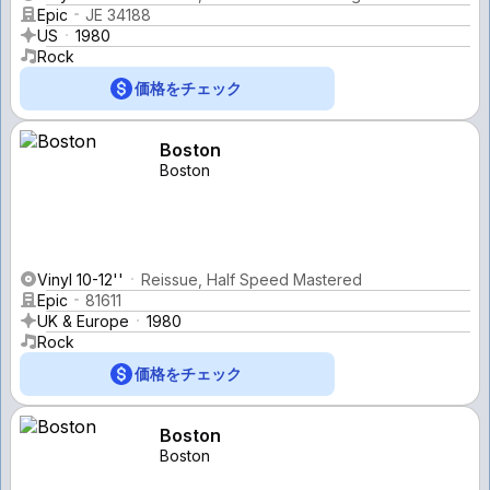
Epic
JE 34188
US
1980
Rock
価格をチェック
Boston
Boston
Vinyl 10-12''
Reissue, Half Speed Mastered
Epic
81611
UK & Europe
1980
Rock
価格をチェック
Boston
Boston