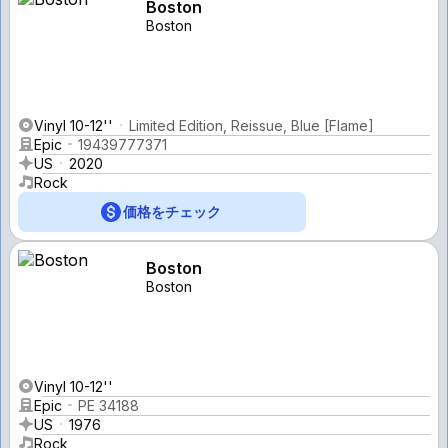
Boston
Boston
Vinyl 10-12''
Limited Edition, Reissue, Blue [Flame]
Epic
19439777371
US
2020
Rock
価格をチェック
Boston
Boston
Vinyl 10-12''
Epic
PE 34188
US
1976
Rock