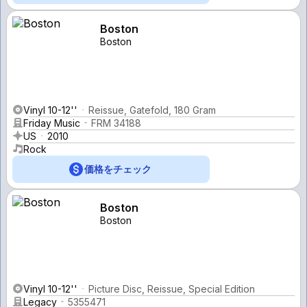
Boston
Boston
Vinyl 10-12''
Reissue, Gatefold, 180 Gram
Friday Music
FRM 34188
US
2010
Rock
価格をチェック
Boston
Boston
Vinyl 10-12''
Picture Disc, Reissue, Special Edition
Legacy
5355471