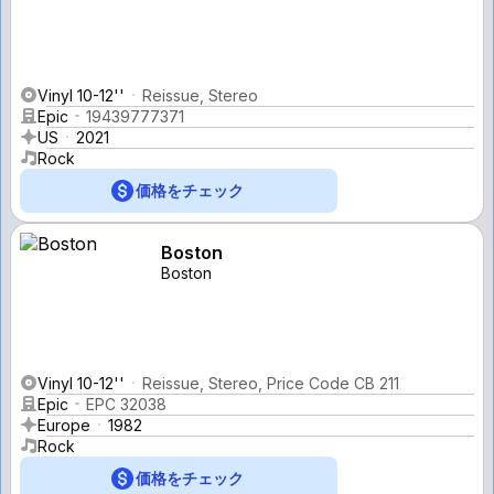
Vinyl 10-12''
Reissue, Stereo
Epic
19439777371
US
2021
Rock
価格をチェック
Boston
Boston
Vinyl 10-12''
Reissue, Stereo, Price Code CB 211
Epic
EPC 32038
Europe
1982
Rock
価格をチェック