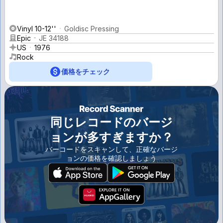
Vinyl 10-12''
Goldisc Pressing
Epic
JE 34188
US
1976
Rock
価格をチェック
同じレコードのバージ
ョンが多すぎますか？
バーコードをスキャンして、正確なバージ
ョンの価格を確認しましょう