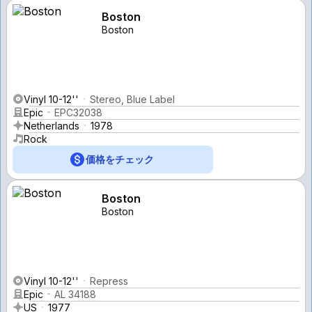
Boston
Boston
Vinyl 10-12''
Stereo, Blue Label
Epic
EPC32038
Netherlands
1978
Rock
価格をチェック
Boston
Boston
Vinyl 10-12''
Repress
Epic
AL 34188
US
1977