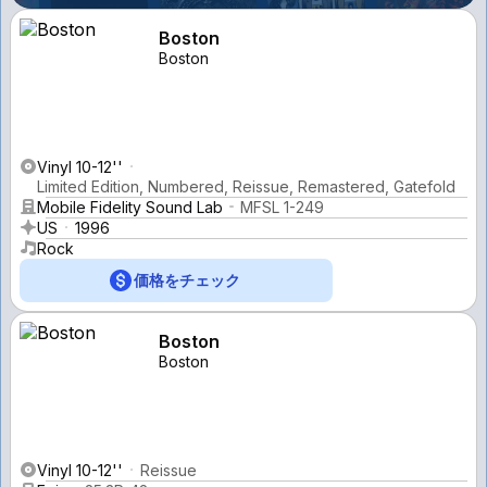
Boston
Boston
Vinyl 10-12''
Limited Edition, Numbered, Reissue, Remastered, Gatefold
Mobile Fidelity Sound Lab
MFSL 1-249
US
1996
Rock
価格をチェック
Boston
Boston
Vinyl 10-12''
Reissue