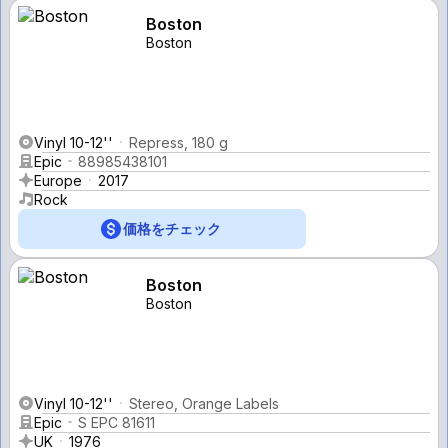
Boston
Boston
Vinyl 10-12''
Repress, 180 g
Epic
88985438101
Europe
2017
Rock
価格をチェック
Boston
Boston
Vinyl 10-12''
Stereo, Orange Labels
Epic
S EPC 81611
UK
1976