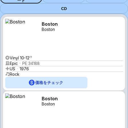
ード
CD
Boston
Boston
Vinyl 10-12''
Epic
PE 34188
US
1976
Rock
価格をチェック
Boston
Boston