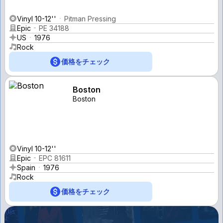
Vinyl 10-12''
Pitman Pressing
Epic
PE 34188
US
1976
Rock
価格をチェック
Boston
Boston
Vinyl 10-12''
Epic
EPC 81611
Spain
1976
Rock
価格をチェック