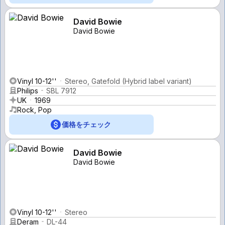
David Bowie
David Bowie
Vinyl 10-12''
Stereo, Gatefold (Hybrid label variant)
Philips
SBL 7912
UK
1969
Rock, Pop
価格をチェック
David Bowie
David Bowie
Vinyl 10-12''
Stereo
Deram
DL-44