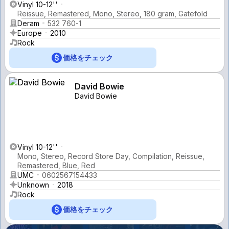
Vinyl 10-12''
Reissue, Remastered, Mono, Stereo, 180 gram, Gatefold
Deram
532 760-1
Europe
2010
Rock
価格をチェック
David Bowie
David Bowie
Vinyl 10-12''
Mono, Stereo, Record Store Day, Compilation, Reissue,
Remastered, Blue, Red
UMC
0602567154433
Unknown
2018
Rock
価格をチェック