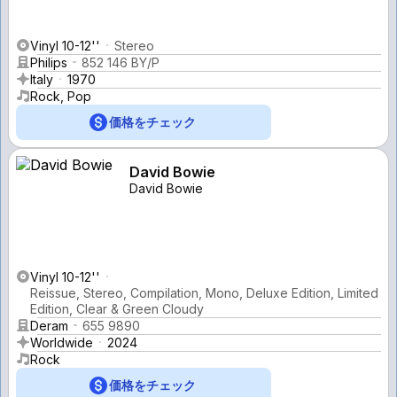
Vinyl 10-12''
Stereo
Philips
852 146 BY/P
Italy
1970
Rock, Pop
価格をチェック
David Bowie
David Bowie
Vinyl 10-12''
Reissue, Stereo, Compilation, Mono, Deluxe Edition, Limited
Edition, Clear & Green Cloudy
Deram
655 9890
Worldwide
2024
Rock
価格をチェック