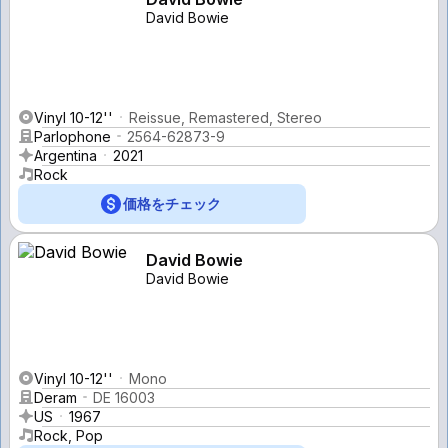
David Bowie
Vinyl 10-12''
Reissue, Remastered, Stereo
Parlophone
2564-62873-9
Argentina
2021
Rock
価格をチェック
David Bowie
David Bowie
Vinyl 10-12''
Mono
Deram
DE 16003
US
1967
Rock, Pop