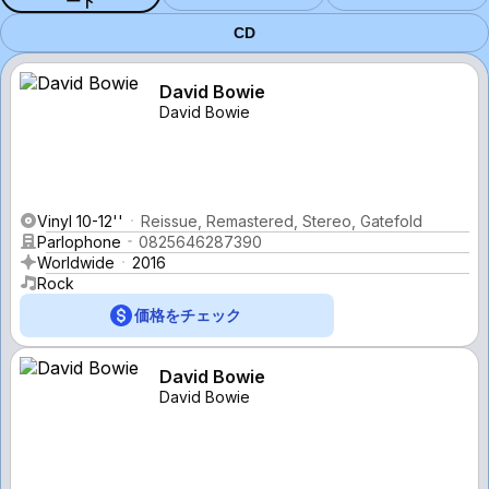
ード
CD
David Bowie
David Bowie
Vinyl 10-12''
Reissue, Remastered, Stereo, Gatefold
Parlophone
0825646287390
Worldwide
2016
Rock
価格をチェック
David Bowie
David Bowie