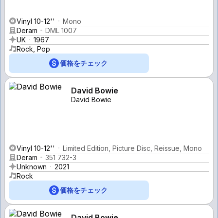
Vinyl 10-12''
Mono
Deram
DML 1007
UK
1967
Rock, Pop
価格をチェック
David Bowie
David Bowie
Vinyl 10-12''
Limited Edition, Picture Disc, Reissue, Mono
Deram
351 732-3
Unknown
2021
Rock
価格をチェック
David Bowie