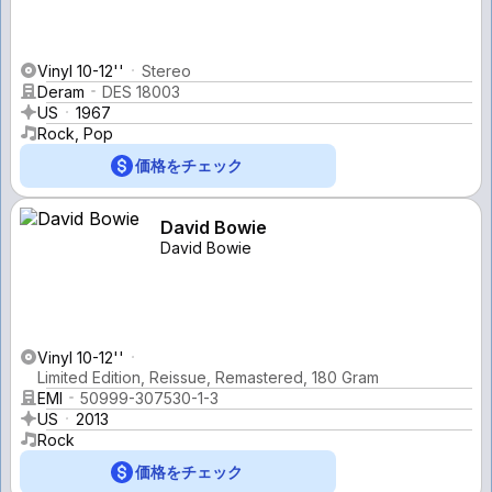
Vinyl 10-12''
Stereo
Deram
DES 18003
US
1967
Rock, Pop
価格をチェック
David Bowie
David Bowie
Vinyl 10-12''
Limited Edition, Reissue, Remastered, 180 Gram
EMI
50999-307530-1-3
US
2013
Rock
価格をチェック