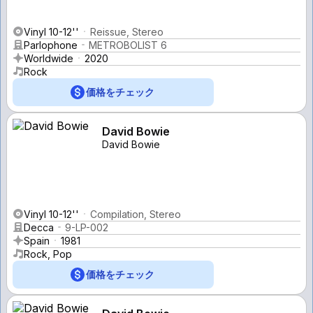
Vinyl 10-12''
Reissue, Stereo
Parlophone
METROBOLIST 6
Worldwide
2020
Rock
価格をチェック
David Bowie
David Bowie
Vinyl 10-12''
Compilation, Stereo
Decca
9-LP-002
Spain
1981
Rock, Pop
価格をチェック