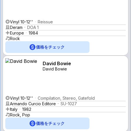
Vinyl 10-12''
Reissue
Deram
DOA 1
Europe
1984
Rock
価格をチェック
David Bowie
David Bowie
Vinyl 10-12''
Compilation, Stereo, Gatefold
Armando Curcio Editore
SU-1027
Italy
1982
Rock, Pop
価格をチェック