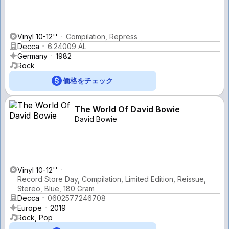
Vinyl 10-12''
Compilation, Repress
Decca
6.24009 AL
Germany
1982
Rock
価格をチェック
The World Of David Bowie
David Bowie
Vinyl 10-12''
Record Store Day, Compilation, Limited Edition, Reissue,
Stereo, Blue, 180 Gram
Decca
0602577246708
Europe
2019
Rock, Pop