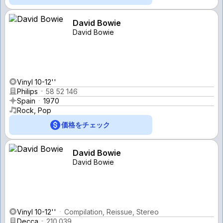
David Bowie
David Bowie
Vinyl 10-12''
Philips
58 52 146
Spain
1970
Rock, Pop
価格をチェック
David Bowie
David Bowie
Vinyl 10-12''
Compilation, Reissue, Stereo
Decca
210.039