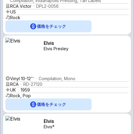
Compilation, Indianapolis Pressing, Tan Labels
RCA Victor
DPL2-0056
US
Rock
価格をチェック
Elvis
Elvis Presley
Vinyl 10-12''
Compilation, Mono
RCA
RD-27120
UK
1959
Rock, Pop
価格をチェック
Elvis
Elvis*