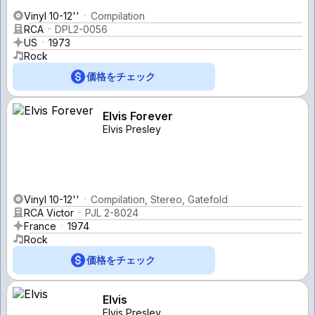
Vinyl 10-12''
Compilation
RCA
DPL2-0056
US
1973
Rock
価格をチェック
Elvis Forever
Elvis Presley
Vinyl 10-12''
Compilation, Stereo, Gatefold
RCA Victor
PJL 2-8024
France
1974
Rock
価格をチェック
Elvis
Elvis Presley