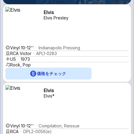
Elvis
Elvis Presley
Vinyl 10-12''
Indianapolis Pressing
RCA Victor
APL1-0283
US
1973
Rock, Pop
価格をチェック
Elvis
Elvis*
Vinyl 10-12''
Compilation, Reissue
RCA
DPL2-0056(e)