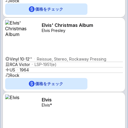
Rock
価格をチェック
Elvis' Christmas Album
Elvis Presley
Vinyl 10-12''
Reissue, Stereo, Rockaway Pressing
RCA Victor
LSP-1951(e)
US
1964
Rock
価格をチェック
Elvis
Elvis*