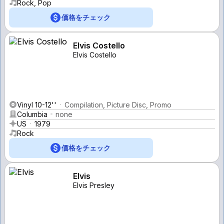
Rock, Pop
価格をチェック
Elvis Costello
Elvis Costello
Vinyl 10-12''
Compilation, Picture Disc, Promo
Columbia
none
US
1979
Rock
価格をチェック
Elvis
Elvis Presley