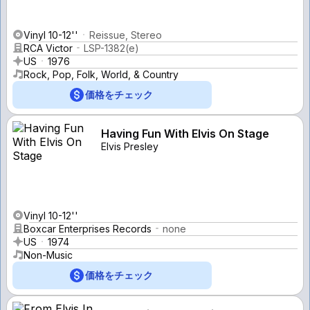
Vinyl 10-12''
Reissue, Stereo
RCA Victor
LSP-1382(e)
US
1976
Rock, Pop, Folk, World, & Country
価格をチェック
Having Fun With Elvis On Stage
Elvis Presley
Vinyl 10-12''
Boxcar Enterprises Records
none
US
1974
Non-Music
価格をチェック