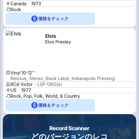
Canada
1973
Rock
価格をチェック
Elvis
Elvis Presley
Vinyl 10-12''
Reissue, Stereo, Black Label, Indianapolis Pressing
RCA Victor
LSP-1382(e)
US
1977
Rock, Pop, Folk, World, & Country
価格をチェック
どのバージョンのレコ