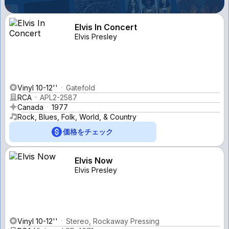
Elvis In Concert
Elvis Presley
Vinyl 10-12''
Gatefold
RCA
APL2-2587
Canada
1977
Rock, Blues, Folk, World, & Country
価格をチェック
Elvis Now
Elvis Presley
Vinyl 10-12''
Stereo, Rockaway Pressing