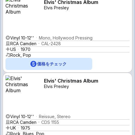
Elvis' Christmas Album
Elvis Presley
Vinyl 10-12''
Mono, Hollywood Pressing
RCA Camden
CAL-2428
US
1970
Rock, Pop
価格をチェック
Elvis' Christmas Album
Elvis Presley
Vinyl 10-12''
Reissue, Stereo
RCA Camden
CDS 1155
UK
1975
Rock, Blues, Pop