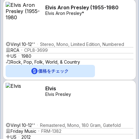
Elvis Aron Presley (1955-1980
Elvis Aron Presley*
Vinyl 10-12''
Stereo, Mono, Limited Edition, Numbered
RCA
CPL8-3699
US
1980
Rock, Pop, Folk, World, & Country
価格をチェック
Elvis
Elvis Presley
Vinyl 10-12''
Remastered, Mono, 180 Gram, Gatefold
Friday Music
FRM-1382
US
2012