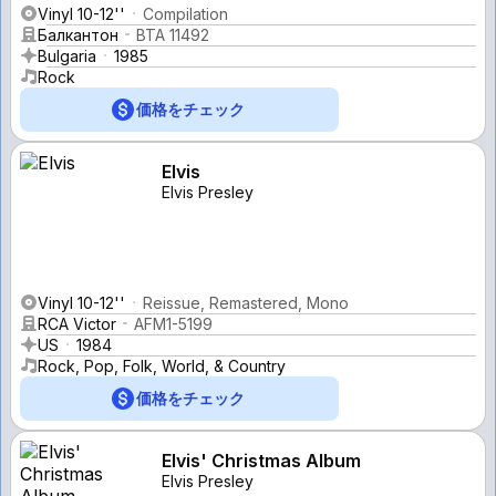
Vinyl 10-12''
Compilation
Балкантон
ВТА 11492
Bulgaria
1985
Rock
価格をチェック
Elvis
Elvis Presley
Vinyl 10-12''
Reissue, Remastered, Mono
RCA Victor
AFM1-5199
US
1984
Rock, Pop, Folk, World, & Country
価格をチェック
Elvis' Christmas Album
Elvis Presley