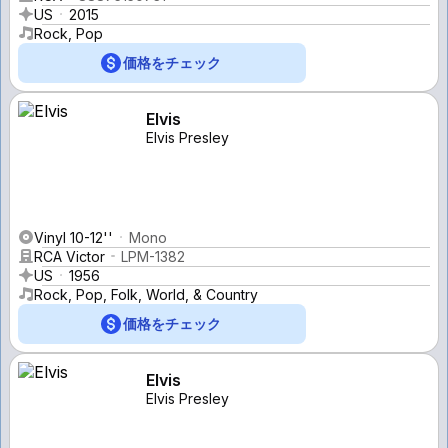
US
2015
Rock, Pop
価格をチェック
Elvis
Elvis Presley
Vinyl 10-12''
Mono
RCA Victor
LPM-1382
US
1956
Rock, Pop, Folk, World, & Country
価格をチェック
Elvis
Elvis Presley