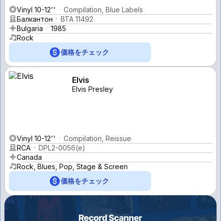
Vinyl 10-12''
Compilation, Blue Labels
Балкантон
ВТА 11492
Bulgaria
1985
Rock
価格をチェック
Elvis
Elvis Presley
Vinyl 10-12''
Compilation, Reissue
RCA
DPL2-0056(e)
Canada
Rock, Blues, Pop, Stage & Screen
価格をチェック