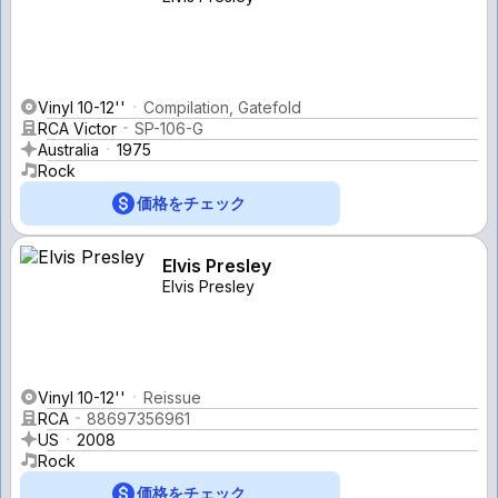
Vinyl 10-12''
Compilation, Gatefold
RCA Victor
SP-106-G
Australia
1975
Rock
価格をチェック
Elvis Presley
Elvis Presley
Vinyl 10-12''
Reissue
RCA
88697356961
US
2008
Rock
価格をチェック