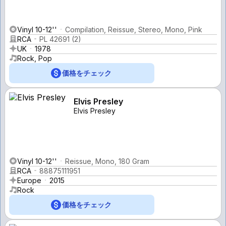
Vinyl 10-12''
Compilation, Reissue, Stereo, Mono, Pink
RCA
PL 42691 (2)
UK
1978
Rock, Pop
価格をチェック
Elvis Presley
Elvis Presley
Vinyl 10-12''
Reissue, Mono, 180 Gram
RCA
88875111951
Europe
2015
Rock
価格をチェック