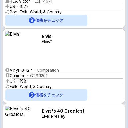
RCA Victor
LSP-4671
US
1972
Pop, Folk, World, & Country
価格をチェック
Elvis
Elvis*
Vinyl 10-12''
Compilation
Camden
CDS 1201
UK
1981
Folk, World, & Country
価格をチェック
Elvis's 40 Greatest
Elvis Presley