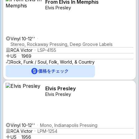
From Elvis In Memphis
Elvis Presley
Vinyl 10-12''
Stereo, Rockaway Pressing, Deep Groove Labels
RCA Victor
LSP-4155
US
1969
Rock, Funk / Soul, Folk, World, & Country
価格をチェック
Elvis Presley
Elvis Presley
Vinyl 10-12''
Mono, Indianapolis Pressing
RCA Victor
LPM-1254
US
1956