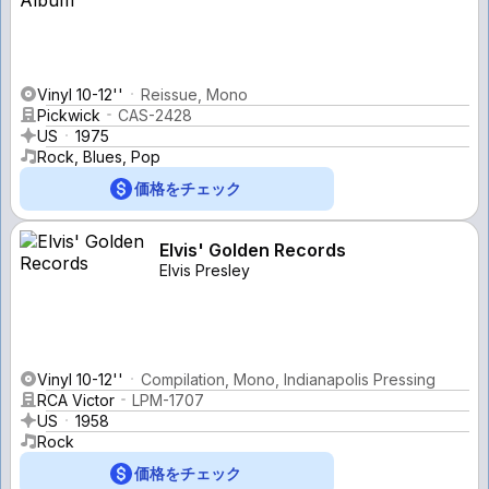
Vinyl 10-12''
Reissue, Mono
Pickwick
CAS-2428
US
1975
Rock, Blues, Pop
価格をチェック
Elvis' Golden Records
Elvis Presley
Vinyl 10-12''
Compilation, Mono, Indianapolis Pressing
RCA Victor
LPM-1707
US
1958
Rock
価格をチェック