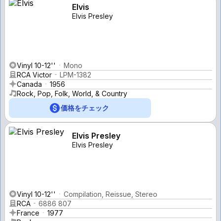
Elvis
Elvis Presley
Vinyl 10-12''
Mono
RCA Victor
LPM-1382
Canada
1956
Rock, Pop, Folk, World, & Country
価格をチェック
Elvis Presley
Elvis Presley
Vinyl 10-12''
Compilation, Reissue, Stereo
RCA
6886 807
France
1977