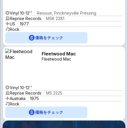
Vinyl 10-12''
Reissue, Pinckneyville Pressing
Reprise Records
MSK 2281
US
1977
Rock
価格をチェック
Fleetwood Mac
Fleetwood Mac
Vinyl 10-12''
Reprise Records
MS 2225
Australia
1975
Rock
価格をチェック