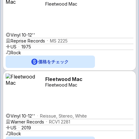
Fleetwood Mac
Vinyl 10-12''
Reprise Records
MS 2225
US
1975
Rock
価格をチェック
Fleetwood Mac
Fleetwood Mac
Vinyl 10-12''
Reissue, Stereo, White
Warner Records
RCV1 2281
US
2019
Rock