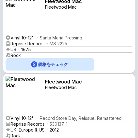
Fleetwood Mac
Fleetwood Mac
Vinyl 10-12''
Santa Maria Pressing
Reprise Records
MS 2225
US
1975
Rock
価格をチェック
Fleetwood Mac
Fleetwood Mac
Vinyl 10-12''
Record Store Day, Reissue, Remastered
Reprise Records
530137-1
UK, Europe & US
2012
Rock