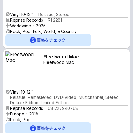
Vinyl 10-12''
Reissue, Stereo
Reprise Records
R1 2281
Worldwide
2025
Rock, Pop, Folk, World, & Country
価格をチェック
Fleetwood Mac
Fleetwood Mac
Vinyl 10-12''
Reissue, Remastered, DVD-Video, Multichannel, Stereo,
Deluxe Edition, Limited Edition
Reprise Records
081227940768
Europe
2018
Rock, Pop
価格をチェック