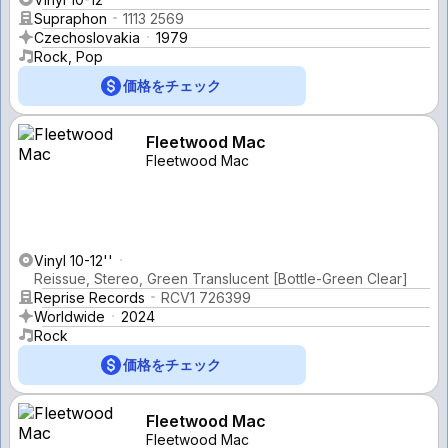
Supraphon
1113 2569
Czechoslovakia
1979
Rock, Pop
価格をチェック
Fleetwood Mac
Fleetwood Mac
Vinyl 10-12''
Reissue, Stereo, Green Translucent [Bottle-Green Clear]
Reprise Records
RCV1 726399
Worldwide
2024
Rock
価格をチェック
Fleetwood Mac
Fleetwood Mac