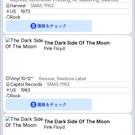
Harvest
SMAS-11163
US
1973
Rock
価格をチェック
The Dark Side Of The Moon
Pink Floyd
Vinyl 10-12''
Reissue, Rainbow Label
Capitol Records
SMAS 11163
US
1983
Rock
価格をチェック
The Dark Side Of The Moon
Pink Floyd