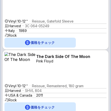
Vinyl 10-12''
Reissue, Gatefold Sleeve
Harvest
3C 064-05249
Italy
1989
Rock
価格をチェック
The Dark Side Of The Moon
Pink Floyd
Vinyl 10-12''
Reissue, Remastered, 180 gram
Harvest
SHVL 804
USA & Canada
2011
Rock
価格をチェック