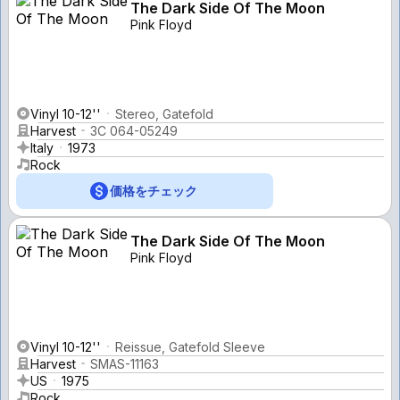
The Dark Side Of The Moon
Pink Floyd
Vinyl 10-12''
Stereo, Gatefold
Harvest
3C 064-05249
Italy
1973
Rock
価格をチェック
The Dark Side Of The Moon
Pink Floyd
Vinyl 10-12''
Reissue, Gatefold Sleeve
Harvest
SMAS-11163
US
1975
Rock