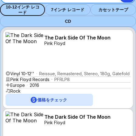
10-12インチ レコ
7インチ レコード
カセットテープ
ード
CD
The Dark Side Of The Moon
Pink Floyd
Vinyl 10-12''
Reissue, Remastered, Stereo, 180g, Gatefold
Pink Floyd Records
PFRLP8
Europe
2016
Rock
価格をチェック
The Dark Side Of The Moon
Pink Floyd