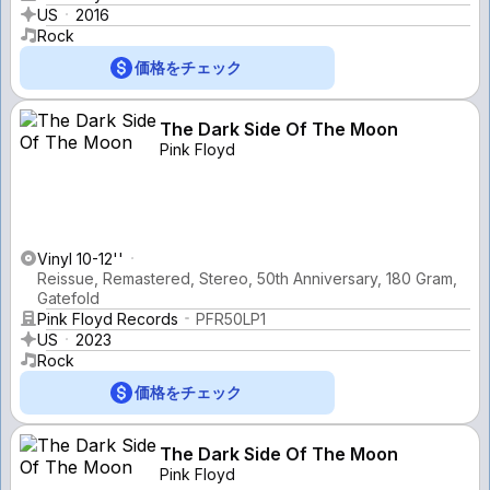
US
2016
Rock
価格をチェック
The Dark Side Of The Moon
Pink Floyd
Vinyl 10-12''
Reissue, Remastered, Stereo, 50th Anniversary, 180 Gram,
Gatefold
Pink Floyd Records
PFR50LP1
US
2023
Rock
価格をチェック
The Dark Side Of The Moon
Pink Floyd