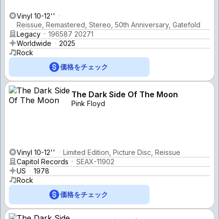
Vinyl 10-12''
Reissue, Remastered, Stereo, 50th Anniversary, Gatefold
Legacy
196587 20271
Worldwide
2025
Rock
価格をチェック
The Dark Side Of The Moon
Pink Floyd
Vinyl 10-12''
Limited Edition, Picture Disc, Reissue
Capitol Records
SEAX-11902
US
1978
Rock
価格をチェック