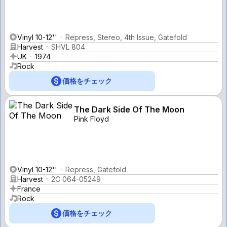
Vinyl 10-12''
Repress, Stereo, 4th Issue, Gatefold
Harvest
SHVL 804
UK
1974
Rock
価格をチェック
The Dark Side Of The Moon
Pink Floyd
Vinyl 10-12''
Repress, Gatefold
Harvest
2C 064-05249
France
Rock
価格をチェック