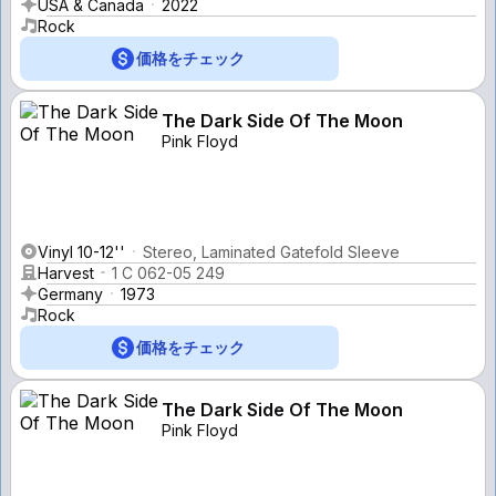
USA & Canada
2022
Rock
価格をチェック
The Dark Side Of The Moon
Pink Floyd
Vinyl 10-12''
Stereo, Laminated Gatefold Sleeve
Harvest
1 C 062-05 249
Germany
1973
Rock
価格をチェック
The Dark Side Of The Moon
Pink Floyd