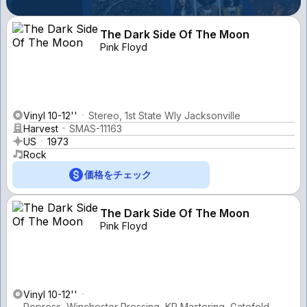
The Dark Side Of The Moon
Pink Floyd
Vinyl 10-12''
Stereo, 1st State Wly Jacksonville
Harvest
SMAS-11163
US
1973
Rock
価格をチェック
The Dark Side Of The Moon
Pink Floyd
Vinyl 10-12''
Repress, Winchester Pressing, KP Mastering, Gatefold