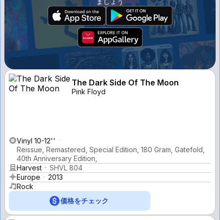
ましょう
The Dark Side Of The Moon
Pink Floyd
Vinyl 10-12''
Reissue, Remastered, Special Edition, 180 Gram, Gatefold,
40th Anniversary Edition,
Harvest
SHVL 804
Europe
2013
Rock
価格をチェック