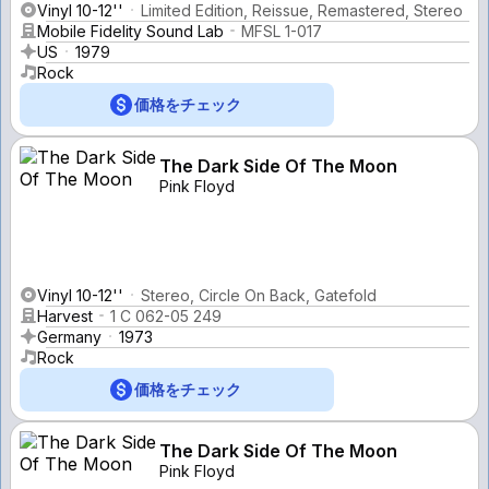
Vinyl 10-12''
Limited Edition, Reissue, Remastered, Stereo
Mobile Fidelity Sound Lab
MFSL 1-017
US
1979
Rock
価格をチェック
The Dark Side Of The Moon
Pink Floyd
Vinyl 10-12''
Stereo, Circle On Back, Gatefold
Harvest
1 C 062-05 249
Germany
1973
Rock
価格をチェック
The Dark Side Of The Moon
Pink Floyd