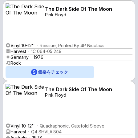
The Dark Side Of The Moon
Pink Floyd
Vinyl 10-12''
Reissue, Printed By 4P Nicolaus
Harvest
1C 064-05 249
Germany
1976
Rock
価格をチェック
The Dark Side Of The Moon
Pink Floyd
Vinyl 10-12''
Quadraphonic, Gatefold Sleeve
Harvest
Q4 SHVLA.804
Australia
1973