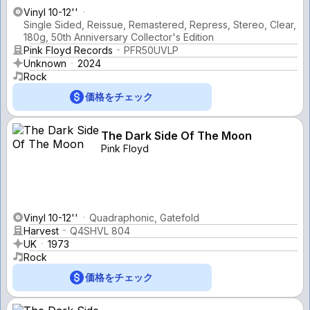
Vinyl 10-12''
Single Sided, Reissue, Remastered, Repress, Stereo, Clear,
180g, 50th Anniversary Collector's Edition
Pink Floyd Records
PFR50UVLP
Unknown
2024
Rock
価格をチェック
The Dark Side Of The Moon
Pink Floyd
Vinyl 10-12''
Quadraphonic, Gatefold
Harvest
Q4SHVL 804
UK
1973
Rock
価格をチェック