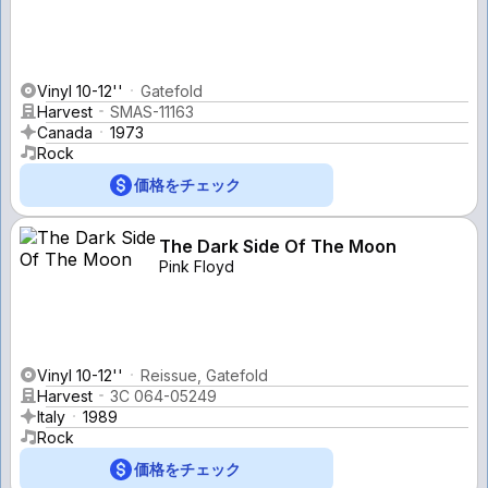
Vinyl 10-12''
Gatefold
Harvest
SMAS-11163
Canada
1973
Rock
価格をチェック
The Dark Side Of The Moon
Pink Floyd
Vinyl 10-12''
Reissue, Gatefold
Harvest
3C 064-05249
Italy
1989
Rock
価格をチェック