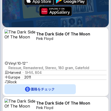
The Dark Side Of The Moon
Pink Floyd
Vinyl 10-12''
Reissue, Remastered, Stereo, 180 gram, Gatefold
Harvest
SHVL 804
Europe
2011
Rock
価格をチェック
The Dark Side Of The Moon
Pink Floyd