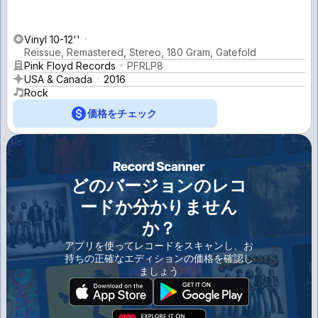
Vinyl 10-12''
Reissue, Remastered, Stereo, 180 Gram, Gatefold
Pink Floyd Records
PFRLP8
USA & Canada
2016
Rock
価格をチェック
どのバージョンのレコ
ードか分かりません
か？
アプリを使ってレコードをスキャンし、お
持ちの正確なエディションの価格を確認し
ましょう