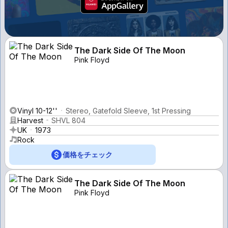
The Dark Side Of The Moon
Pink Floyd
Vinyl 10-12''
Stereo, Gatefold Sleeve, 1st Pressing
Harvest
SHVL 804
UK
1973
Rock
価格をチェック
The Dark Side Of The Moon
Pink Floyd