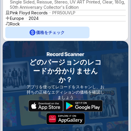
Single Sided, Reissue, Stereo, UV ART Printed, Clear, 180g,
50th Anniversary Collector's Edition
Pink Floyd Records
PFR50UVLP
Europe
2024
Rock
価格をチェック
どのバージョンのレコ
ードか分かりません
か？
アプリを使ってレコードをスキャンし、お
持ちの正確なエディションの価格を確認し
ましょう