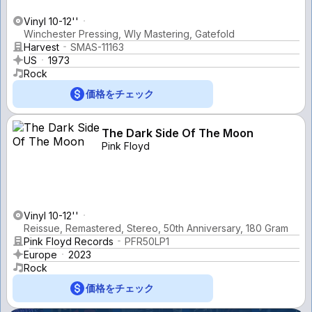
Vinyl 10-12''
Winchester Pressing, Wly Mastering, Gatefold
Harvest
SMAS-11163
US
1973
Rock
価格をチェック
The Dark Side Of The Moon
Pink Floyd
Vinyl 10-12''
Reissue, Remastered, Stereo, 50th Anniversary, 180 Gram
Pink Floyd Records
PFR50LP1
Europe
2023
Rock
価格をチェック