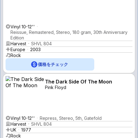
Vinyl 10-12''
Reissue, Remastered, Stereo, 180 gram, 30th Anniversary
Edition
Harvest
SHVL 804
Europe
2003
Rock
価格をチェック
The Dark Side Of The Moon
Pink Floyd
Vinyl 10-12''
Repress, Stereo, 5th, Gatefold
Harvest
SHVL 804
UK
1977
Rock