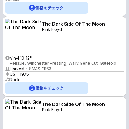
価格をチェック
The Dark Side Of The Moon
Pink Floyd
Vinyl 10-12''
Reissue, Winchester Pressing, Wally/Gene Cut, Gatefold
Harvest
SMAS-11163
US
1975
Rock
価格をチェック
The Dark Side Of The Moon
Pink Floyd