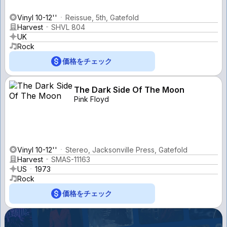
Vinyl 10-12''
Reissue, 5th, Gatefold
Harvest
SHVL 804
UK
Rock
価格をチェック
The Dark Side Of The Moon
Pink Floyd
Vinyl 10-12''
Stereo, Jacksonville Press, Gatefold
Harvest
SMAS-11163
US
1973
Rock
価格をチェック