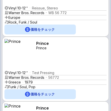
Vinyl 10-12''
Reissue, Stereo
Warner Bros. Records
WB 56 772
Europe
Rock, Funk / Soul
価格をチェック
Prince
Prince
Vinyl 10-12''
Test Pressing
Warner Bros. Records
56772
Greece
1979
Funk / Soul, Pop
価格をチェック
Prince