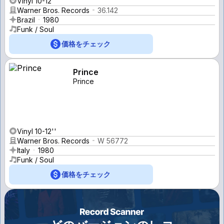
Vinyl 10-12''
Warner Bros. Records
36.142
Brazil
1980
Funk / Soul
価格をチェック
Prince
Prince
Vinyl 10-12''
Warner Bros. Records
W 56772
Italy
1980
Funk / Soul
価格をチェック