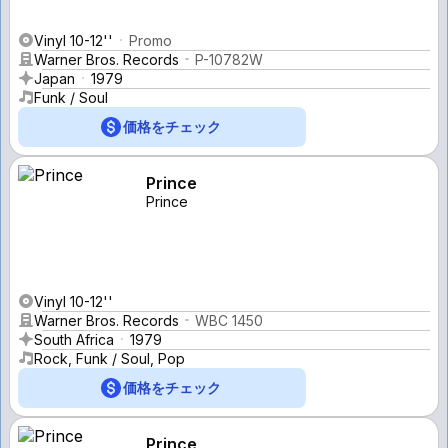
Vinyl 10-12''
Promo
Warner Bros. Records
P-10782W
Japan
1979
Funk / Soul
価格をチェック
Prince
Prince
Vinyl 10-12''
Warner Bros. Records
WBC 1450
South Africa
1979
Rock, Funk / Soul, Pop
価格をチェック
Prince