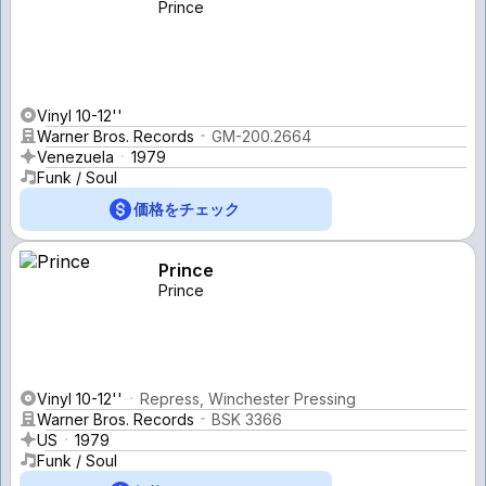
Prince
Vinyl 10-12''
Warner Bros. Records
GM-200.2664
Venezuela
1979
Funk / Soul
価格をチェック
Prince
Prince
Vinyl 10-12''
Repress, Winchester Pressing
Warner Bros. Records
BSK 3366
US
1979
Funk / Soul