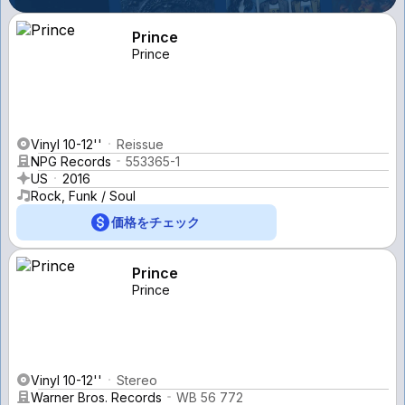
Prince
Prince
Vinyl 10-12''
Reissue
NPG Records
553365-1
US
2016
Rock, Funk / Soul
価格をチェック
Prince
Prince
Vinyl 10-12''
Stereo
Warner Bros. Records
WB 56 772