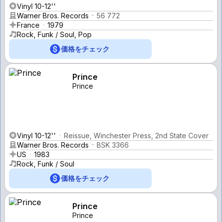
Vinyl 10-12''
Warner Bros. Records
56 772
France
1979
Rock, Funk / Soul, Pop
価格をチェック
Prince
Prince
Vinyl 10-12''
Reissue, Winchester Press, 2nd State Cover
Warner Bros. Records
BSK 3366
US
1983
Rock, Funk / Soul
価格をチェック
Prince
Prince