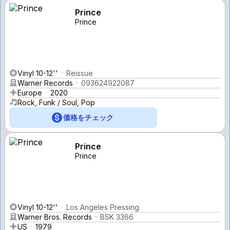
Prince
Prince
Vinyl 10-12''
Reissue
Warner Records
093624922087
Europe
2020
Rock, Funk / Soul, Pop
価格をチェック
Prince
Prince
Vinyl 10-12''
Los Angeles Pressing
Warner Bros. Records
BSK 3366
US
1979