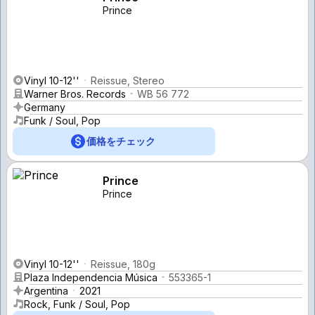
Prince
Vinyl 10-12''
Reissue, Stereo
Warner Bros. Records
WB 56 772
Germany
Funk / Soul, Pop
価格をチェック
Prince
Prince
Vinyl 10-12''
Reissue, 180g
Plaza Independencia Música
553365-1
Argentina
2021
Rock, Funk / Soul, Pop