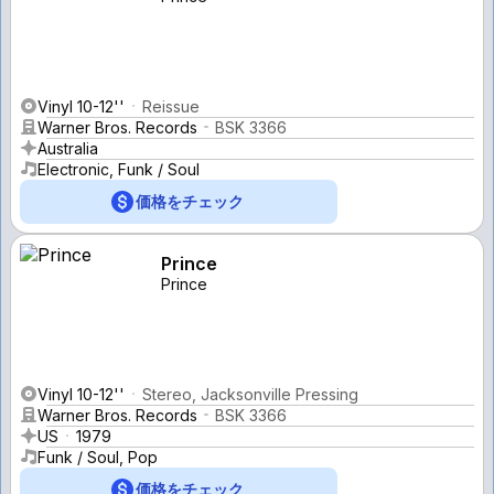
Vinyl 10-12''
Reissue
Warner Bros. Records
BSK 3366
Australia
Electronic, Funk / Soul
価格をチェック
Prince
Prince
Vinyl 10-12''
Stereo, Jacksonville Pressing
Warner Bros. Records
BSK 3366
US
1979
Funk / Soul, Pop
価格をチェック