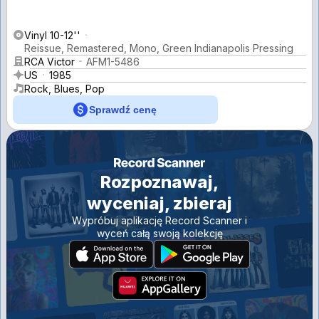
Vinyl 10-12''
Reissue, Remastered, Mono, Green Indianapolis Pressing
RCA Victor
AFM1-5486
US
1985
Rock, Blues, Pop
Sprawdź cenę
Rozpoznawaj,
wyceniaj, zbieraj
Wypróbuj aplikację Record Scanner i
wyceń całą swoją kolekcję