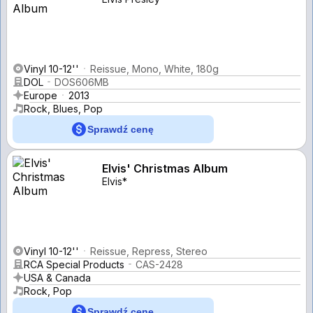
Vinyl 10-12''
Reissue, Mono, White, 180g
DOL
DOS606MB
Europe
2013
Rock, Blues, Pop
Sprawdź cenę
Elvis' Christmas Album
Elvis*
Vinyl 10-12''
Reissue, Repress, Stereo
RCA Special Products
CAS-2428
USA & Canada
Rock, Pop
Sprawdź cenę