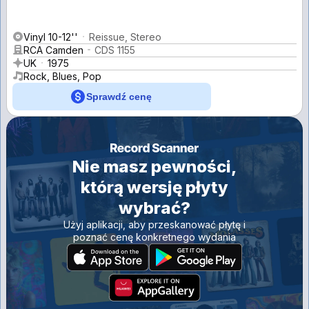
Vinyl 10-12''
Reissue, Stereo
RCA Camden
CDS 1155
UK
1975
Rock, Blues, Pop
Sprawdź cenę
Nie masz pewności,
którą wersję płyty
wybrać?
Użyj aplikacji, aby przeskanować płytę i
poznać cenę konkretnego wydania