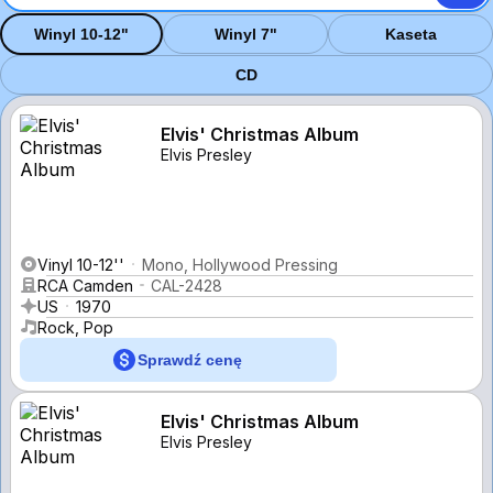
Winyl 10-12"
Winyl 7"
Kaseta
CD
Elvis' Christmas Album
Elvis Presley
Vinyl 10-12''
Mono, Hollywood Pressing
RCA Camden
CAL-2428
US
1970
Rock, Pop
Sprawdź cenę
Elvis' Christmas Album
Elvis Presley