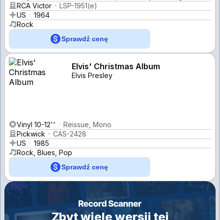
RCA Victor
LSP-1951(e)
US
1964
Rock
Sprawdź cenę
Elvis' Christmas Album
Elvis Presley
Vinyl 10-12''
Reissue, Mono
Pickwick
CAS-2428
US
1985
Rock, Blues, Pop
Sprawdź cenę
Zbyt wiele wersji tej