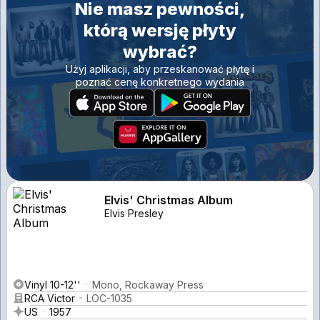
Nie masz pewności,
którą wersję płyty
wybrać?
Użyj aplikacji, aby przeskanować płytę i
poznać cenę konkretnego wydania
Elvis' Christmas Album
Elvis Presley
Vinyl 10-12''
Mono, Rockaway Press
RCA Victor
LOC-1035
US
1957