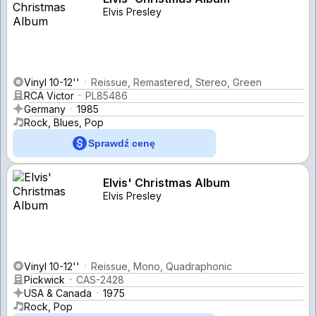
Elvis Presley
Vinyl 10-12''
Reissue, Remastered, Stereo, Green
RCA Victor
PL85486
Germany
1985
Rock, Blues, Pop
Sprawdź cenę
Elvis' Christmas Album
Elvis Presley
Vinyl 10-12''
Reissue, Mono, Quadraphonic
Pickwick
CAS-2428
USA & Canada
1975
Rock, Pop