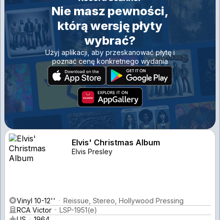
Nie masz pewności,
którą wersję płyty
wybrać?
Użyj aplikacji, aby przeskanować płytę i
poznać cenę konkretnego wydania
Elvis' Christmas Album
Elvis Presley
Vinyl 10-12''
Reissue, Stereo, Hollywood Pressing
RCA Victor
LSP-1951(e)
US
1964