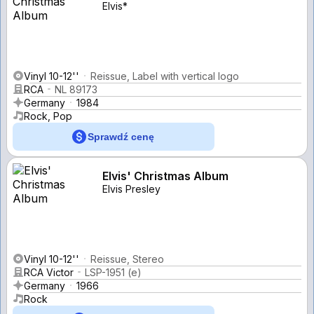
Elvis*
Vinyl 10-12''
Reissue, Label with vertical logo
RCA
NL 89173
Germany
1984
Rock, Pop
Sprawdź cenę
Elvis' Christmas Album
Elvis Presley
Vinyl 10-12''
Reissue, Stereo
RCA Victor
LSP-1951 (e)
Germany
1966
Rock