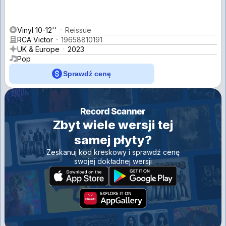
Vinyl 10-12''
Reissue
RCA Victor
19658810191
UK & Europe
2023
Pop
Sprawdź cenę
Zbyt wiele wersji tej
samej płyty?
Zeskanuj kod kreskowy i sprawdź cenę
swojej dokładnej wersji