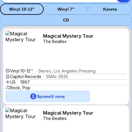
Winyl 10-12"
Winyl 7"
Kaseta
CD
Magical Mystery Tour
The Beatles
Vinyl 10-12''
Stereo, Los Angeles Pressing
Capitol Records
SMAL-2835
US
1967
Rock, Pop
Sprawdź cenę
Magical Mystery Tour
The Beatles