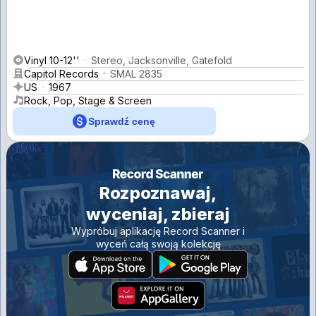
Vinyl 10-12''
Stereo, Jacksonville, Gatefold
Capitol Records
SMAL 2835
US
1967
Rock, Pop, Stage & Screen
Sprawdź cenę
Rozpoznawaj,
wyceniaj, zbieraj
Wypróbuj aplikację Record Scanner i
wyceń całą swoją kolekcję