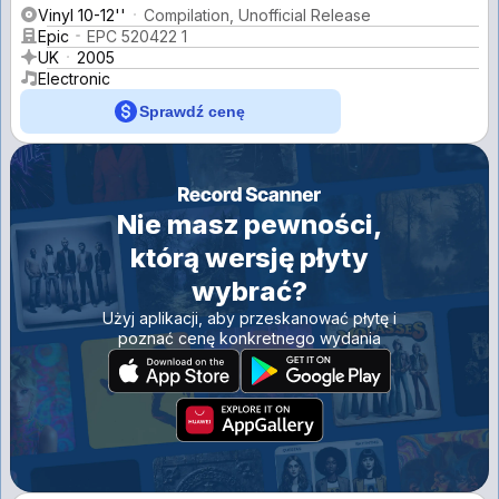
Vinyl 10-12''
Compilation, Unofficial Release
Epic
EPC 520422 1
UK
2005
Electronic
Sprawdź cenę
Nie masz pewności,
którą wersję płyty
wybrać?
Użyj aplikacji, aby przeskanować płytę i
poznać cenę konkretnego wydania