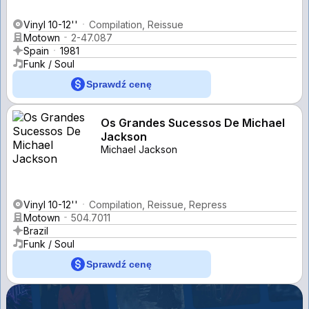
Vinyl 10-12''
Compilation, Reissue
Motown
2-47.087
Spain
1981
Funk / Soul
Sprawdź cenę
Os Grandes Sucessos De Michael
Jackson
Michael Jackson
Vinyl 10-12''
Compilation, Reissue, Repress
Motown
504.7011
Brazil
Funk / Soul
Sprawdź cenę