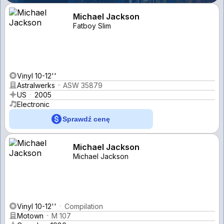
Michael Jackson
Fatboy Slim
Vinyl 10-12''
Astralwerks
ASW 35879
US
2005
Electronic
Sprawdź cenę
Michael Jackson
Michael Jackson
Vinyl 10-12''
Compilation
Motown
M 107