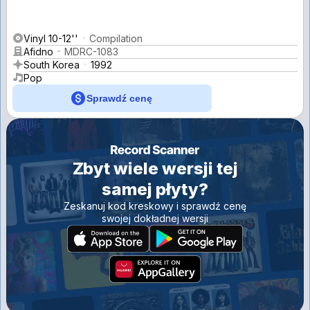
Vinyl 10-12''
Compilation
Afidno
MDRC-1083
South Korea
1992
Pop
Sprawdź cenę
Zbyt wiele wersji tej
samej płyty?
Zeskanuj kod kreskowy i sprawdź cenę
swojej dokładnej wersji