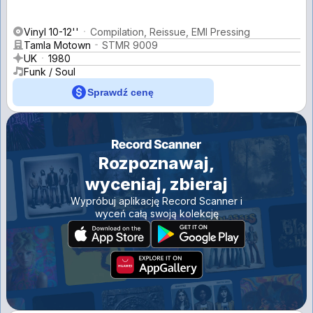
Vinyl 10-12''
Compilation, Reissue, EMI Pressing
Tamla Motown
STMR 9009
UK
1980
Funk / Soul
Sprawdź cenę
Rozpoznawaj,
wyceniaj, zbieraj
Wypróbuj aplikację Record Scanner i
wyceń całą swoją kolekcję