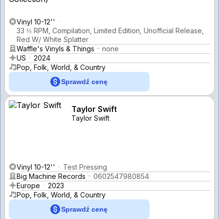
Vinyl 10-12''
33 ⅓ RPM, Compilation, Limited Edition, Unofficial Release,
Red W/ White Splatter
Waffle's Vinyls & Things
none
US
2024
Pop, Folk, World, & Country
Sprawdź cenę
Taylor Swift
Taylor Swift
Vinyl 10-12''
Test Pressing
Big Machine Records
0602547980854
Europe
2023
Pop, Folk, World, & Country
Sprawdź cenę