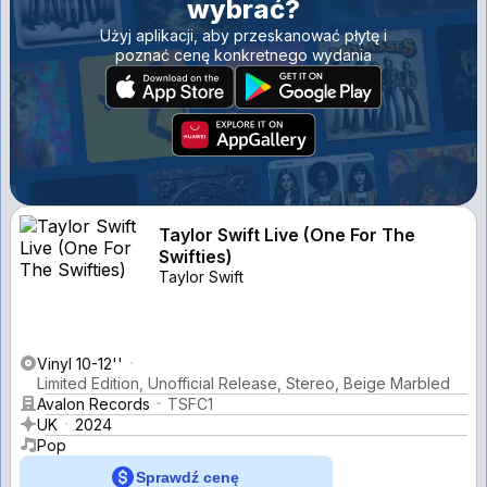
wybrać?
Użyj aplikacji, aby przeskanować płytę i
poznać cenę konkretnego wydania
Taylor Swift Live (One For The
Swifties)
Taylor Swift
Vinyl 10-12''
Limited Edition, Unofficial Release, Stereo, Beige Marbled
Avalon Records
TSFC1
UK
2024
Pop
Sprawdź cenę