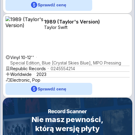
Sprawdź cenę
1989 (Taylor's Version)
Taylor Swift
Vinyl 10-12''
Special Edition, Blue [Crystal Skies Blue], MPO Pressing
Republic Records
0245554214
Worldwide
2023
Electronic, Pop
Sprawdź cenę
Nie masz pewności,
którą wersję płyty