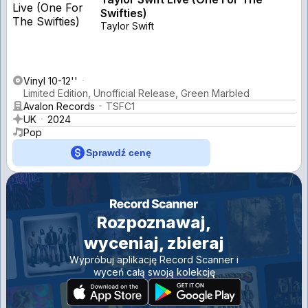
Swifties)
Taylor Swift
Vinyl 10-12''
Limited Edition, Unofficial Release, Green Marbled
Avalon Records
TSFC1
UK
2024
Pop
Sprawdź cenę
Rozpoznawaj,
wyceniaj, zbieraj
Wypróbuj aplikację Record Scanner i
wyceń całą swoją kolekcję