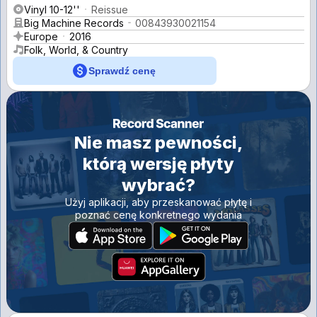
Vinyl 10-12''
Reissue
Big Machine Records
00843930021154
Europe
2016
Folk, World, & Country
Sprawdź cenę
Nie masz pewności,
którą wersję płyty
wybrać?
Użyj aplikacji, aby przeskanować płytę i
poznać cenę konkretnego wydania