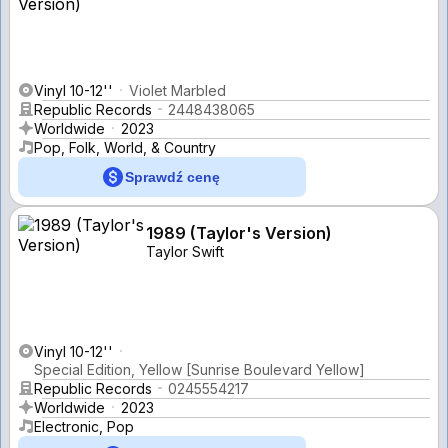
Vinyl 10-12''
Violet Marbled
Republic Records
2448438065
Worldwide
2023
Pop, Folk, World, & Country
Sprawdź cenę
1989 (Taylor's Version)
Taylor Swift
Vinyl 10-12''
Special Edition, Yellow [Sunrise Boulevard Yellow]
Republic Records
0245554217
Worldwide
2023
Electronic, Pop