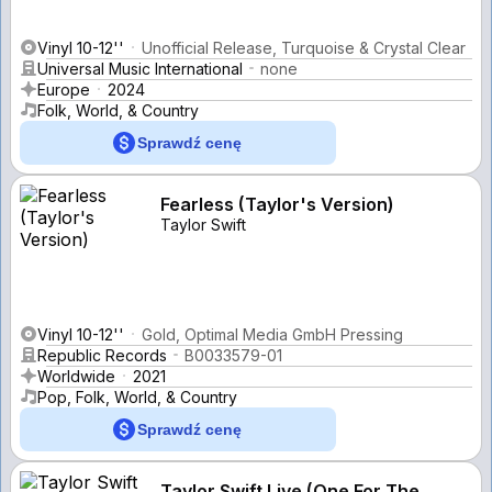
Vinyl 10-12''
Unofficial Release, Turquoise & Crystal Clear
Universal Music International
none
Europe
2024
Folk, World, & Country
Sprawdź cenę
Fearless (Taylor's Version)
Taylor Swift
Vinyl 10-12''
Gold, Optimal Media GmbH Pressing
Republic Records
B0033579-01
Worldwide
2021
Pop, Folk, World, & Country
Sprawdź cenę
Taylor Swift Live (One For The