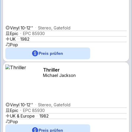
Vinyl 10-12''
Stereo, Gatefold
Epic
EPC 85930
UK
1982
Pop
Preis prüfen
Thriller
Michael Jackson
Vinyl 10-12''
Stereo, Gatefold
Epic
EPC 85930
UK & Europe
1982
Pop
Preis prüfen