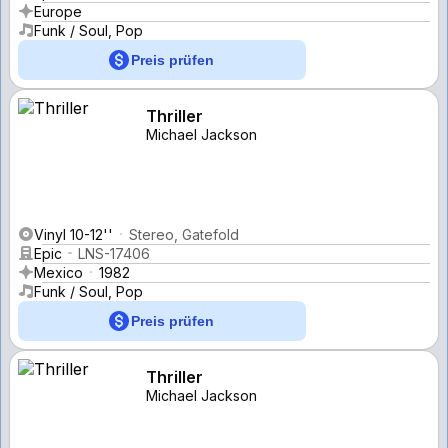
Europe
Funk / Soul, Pop
Preis prüfen
Thriller
Michael Jackson
Vinyl 10-12''
Stereo, Gatefold
Epic
LNS-17406
Mexico
1982
Funk / Soul, Pop
Preis prüfen
Thriller
Michael Jackson