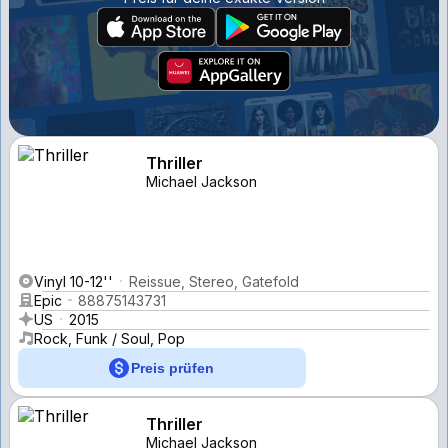
Thriller
Michael Jackson
Vinyl 10-12''
Reissue, Stereo, Gatefold
Epic
88875143731
US
2015
Rock, Funk / Soul, Pop
Preis prüfen
Thriller
Michael Jackson