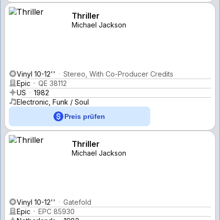
Thriller
Michael Jackson
Vinyl 10-12''
Stereo, With Co-Producer Credits
Epic
QE 38112
US
1982
Electronic, Funk / Soul
Preis prüfen
Thriller
Michael Jackson
Vinyl 10-12''
Gatefold
Epic
EPC 85930