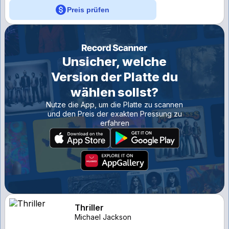
Preis prüfen
Unsicher, welche
Version der Platte du
wählen sollst?
Nutze die App, um die Platte zu scannen
und den Preis der exakten Pressung zu
erfahren
Thriller
Michael Jackson