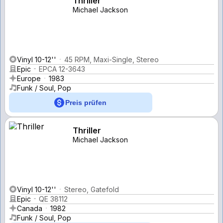
Thriller
Michael Jackson
Vinyl 10-12''
45 RPM, Maxi-Single, Stereo
Epic
EPCA 12-3643
Europe
1983
Funk / Soul, Pop
Preis prüfen
Thriller
Michael Jackson
Vinyl 10-12''
Stereo, Gatefold
Epic
QE 38112
Canada
1982
Funk / Soul, Pop