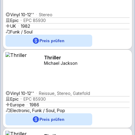
Vinyl 10-12''
Stereo
Epic
EPC 85930
UK
1982
Funk / Soul
Preis prüfen
Thriller
Michael Jackson
Vinyl 10-12''
Reissue, Stereo, Gatefold
Epic
EPC 85930
Europe
1986
Electronic, Funk / Soul, Pop
Preis prüfen