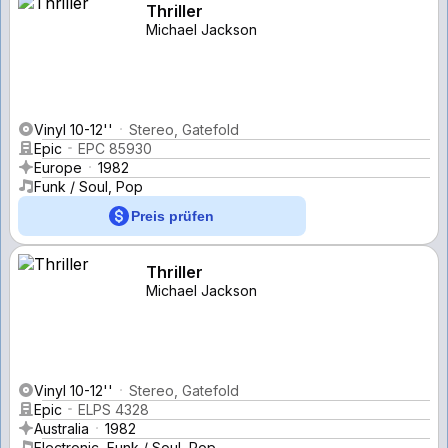
Thriller
Michael Jackson
Vinyl 10-12''
Stereo, Gatefold
Epic
EPC 85930
Europe
1982
Funk / Soul, Pop
Preis prüfen
Thriller
Michael Jackson
Vinyl 10-12''
Stereo, Gatefold
Epic
ELPS 4328
Australia
1982
Electronic, Funk / Soul, Pop