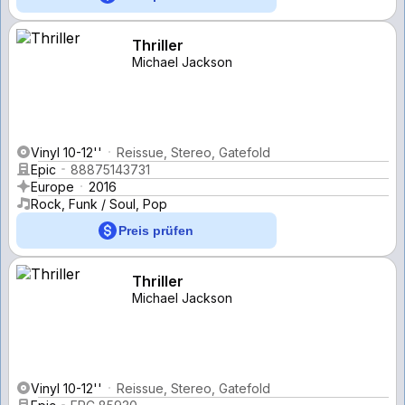
Thriller
Michael Jackson
Vinyl 10-12''
Reissue, Stereo, Gatefold
Epic
88875143731
Europe
2016
Rock, Funk / Soul, Pop
Preis prüfen
Thriller
Michael Jackson
Vinyl 10-12''
Reissue, Stereo, Gatefold