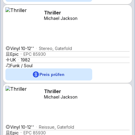
Thriller
Michael Jackson
Vinyl 10-12''
Stereo, Gatefold
Epic
EPC 85930
UK
1982
Funk / Soul
Preis prüfen
Thriller
Michael Jackson
Vinyl 10-12''
Reissue, Gatefold
Epic
EPC 85930