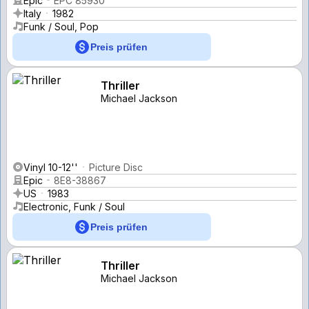
Epic
EPC 85930
Italy
1982
Funk / Soul, Pop
Preis prüfen
Thriller
Michael Jackson
Vinyl 10-12''
Picture Disc
Epic
8E8-38867
US
1983
Electronic, Funk / Soul
Preis prüfen
Thriller
Michael Jackson