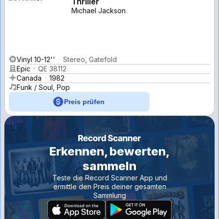
Thriller
Michael Jackson
Vinyl 10-12''
Stereo, Gatefold
Epic
QE 38112
Canada
1982
Funk / Soul, Pop
Preis prüfen
Erkennen, bewerten,
sammeln
Teste die Record Scanner App und
ermittle den Preis deiner gesamten
Sammlung