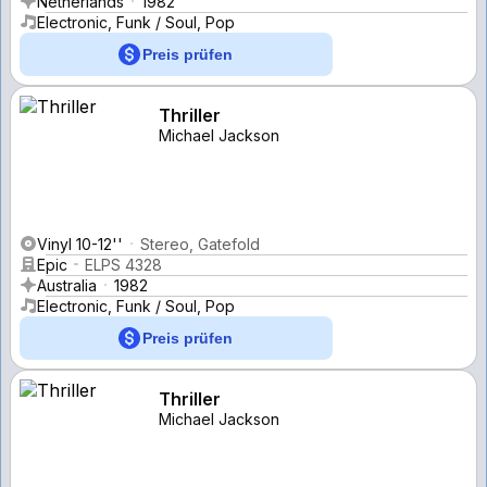
Netherlands
1982
Electronic, Funk / Soul, Pop
Preis prüfen
Thriller
Michael Jackson
Vinyl 10-12''
Stereo, Gatefold
Epic
ELPS 4328
Australia
1982
Electronic, Funk / Soul, Pop
Preis prüfen
Thriller
Michael Jackson