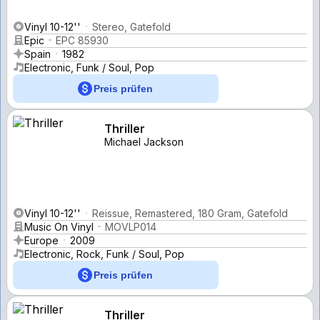
Vinyl 10-12''
Stereo, Gatefold
Epic
EPC 85930
Spain
1982
Electronic, Funk / Soul, Pop
Preis prüfen
Thriller
Michael Jackson
Vinyl 10-12''
Reissue, Remastered, 180 Gram, Gatefold
Music On Vinyl
MOVLP014
Europe
2009
Electronic, Rock, Funk / Soul, Pop
Preis prüfen
Thriller