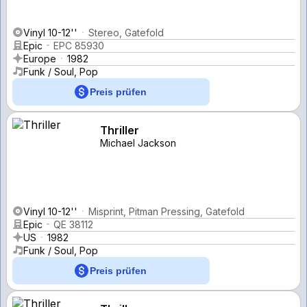
Vinyl 10-12''
Stereo, Gatefold
Epic
EPC 85930
Europe
1982
Funk / Soul, Pop
Preis prüfen
Thriller
Michael Jackson
Vinyl 10-12''
Misprint, Pitman Pressing, Gatefold
Epic
QE 38112
US
1982
Funk / Soul, Pop
Preis prüfen