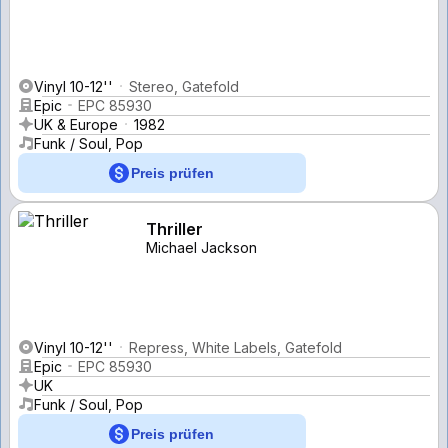
Vinyl 10-12''
Stereo, Gatefold
Epic
EPC 85930
UK & Europe
1982
Funk / Soul, Pop
Preis prüfen
Thriller
Michael Jackson
Vinyl 10-12''
Repress, White Labels, Gatefold
Epic
EPC 85930
UK
Funk / Soul, Pop
Preis prüfen