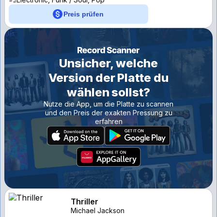
Preis prüfen
Unsicher, welche
Version der Platte du
wählen sollst?
Nutze die App, um die Platte zu scannen
und den Preis der exakten Pressung zu
erfahren
Thriller
Michael Jackson